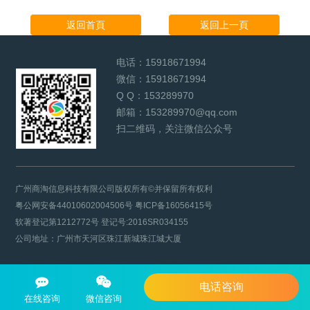
返回首頁
返回上一頁
电话：
15918671994
微信：
15918671994
Q Q：
153289970
邮箱：
153289970@qq.com
扫二维码，关注微信公众号
广州商淘信息科技有限公司版权所有©并保留所有权利
粤公网安备44010602004506号
粤ICP备16056415号
软著登记第1212772号 登记号:2016SR034155
公司地址：广州市天河区珠江新城珠江城大厦
电话咨询
在线咨询
微信咨询