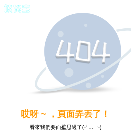
哎呀 ~ ，頁面弄丟了！
看來我們要面壁思過了(╯﹏╰)