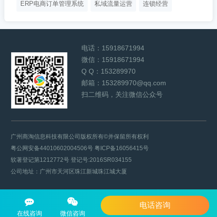
ERP电商订单管理系统
私域流量运营
连锁经营
电话：
15918671994
微信：
15918671994
Q Q：
153289970
邮箱：
153289970@qq.com
扫二维码，关注微信公众号
广州商淘信息科技有限公司版权所有©并保留所有权利
粤公网安备44010602004506号
粤ICP备16056415号
软著登记第1212772号 登记号:2016SR034155
公司地址：广州市天河区珠江新城珠江城大厦
电话咨询
在线咨询
微信咨询