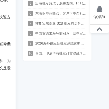
5
出海批发避坑：深耕泰国、印尼、中亚华商，一套中英泰马来印尼俄哈语供应链系统打通跨境分销
6
东南亚华商痛点：客户下单杂乱、语言沟通难？多语言 S2B2B 订货系统解决方案
快速占
QQ咨询
7
核货宝东南亚 S2B 批发痛点拆解--上游供应商对账、供货、履约实现全链路数字化
8
中国货源出海乌兹别克：以销定采中亚供应链落地，批发订单自动转采购、多供应商整单集货方案
9
2026海外供应链批发系统选购指南：支持供应商入驻、多语种经销商订货平台推荐
醒降低
10
泰国、印尼华商批发订货混乱？广州本地化进销存，一站式搞定跨境分销
系，为
长足发