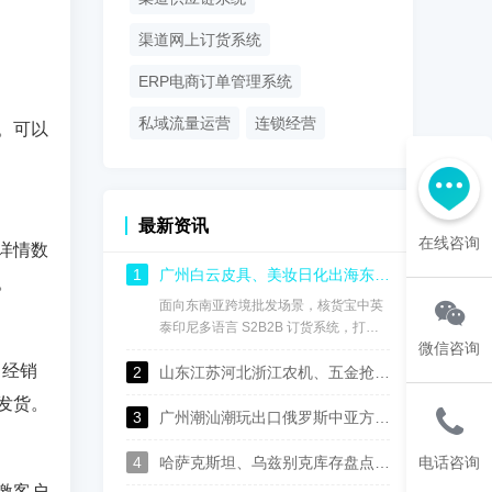
渠道网上订货系统
ERP电商订单管理系统
私域流量运营
连锁经营
。可以
最新资讯
在线咨询
详情数
1
广州白云皮具、美妆日化出海东南亚：核货宝中英泰印尼中英泰印尼语供应链订货系统，实现渠道数字化管控
。
面向东南亚跨境批发场景，核货宝中英
泰印尼多语言 S2B2B 订货系统，打通
微信咨询
国内总部、海外仓、海外经销商全链
，经销
2
路，用一套系统完成多语言协同、进销
山东江苏河北浙江农机、五金抢抓中亚出口机遇，核货宝中俄哈乌兹语S2B2B供应链系统助力批发企业数字化转型
存管理、经销商权限管控、线上自主订
发货。
货、跨境财务对账，成为白云皮具、美
3
广州潮汕潮玩出口俄罗斯中亚方案：核货宝中俄哈语供应链批发系统赋能玩具行业数字化运营
妆日化商家深耕东盟市场的数字化基础
设施。
4
哈萨克斯坦、乌兹别克库存盘点太麻烦？这套中俄哈语进销存，广州佛山可上门演示
电话咨询
激客户