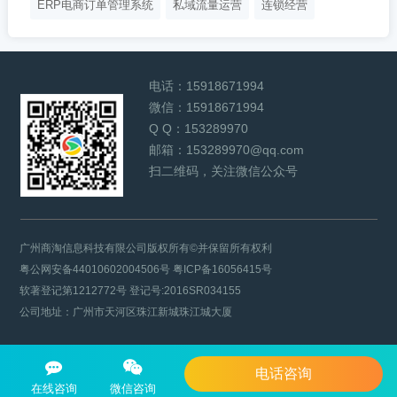
ERP电商订单管理系统
私域流量运营
连锁经营
电话：
15918671994
微信：
15918671994
Q Q：
153289970
邮箱：
153289970@qq.com
扫二维码，关注微信公众号
广州商淘信息科技有限公司版权所有©并保留所有权利
粤公网安备44010602004506号
粤ICP备16056415号
软著登记第1212772号 登记号:2016SR034155
公司地址：广州市天河区珠江新城珠江城大厦
电话咨询
在线咨询
微信咨询