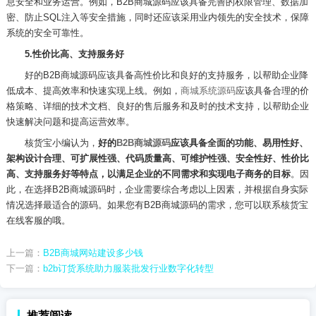
息安全和业务运营。例如，
B2B
商城源码应该具备完善的权限管理、数据加
密、防止
SQL
注入等安全措施，同时还应该采用业内领先的安全技术，保障
系统的安全可靠性。
5.
性价比高、支持服务好
好的
B2B
商城源码应该具备高性价比和良好的支持服务，以帮助企业降
低成本、提高效率和快速实现上线。例如，
商城系统源码
应该具备合理的价
格策略、详细的技术文档、良好的售后服务和及时的技术支持，以帮助企业
快速解决问题和提高运营效率。
核货宝小编认为，
好的
B2B
商城源码
应该具备全面的功能、易用性好、
架构设计合理、可扩展性强、代码质量高、可维护性强、安全性好、性价比
高、支持服务好等特点，以满足企业的不同需求和实现电子商务的目标
。因
此，在选择
B2B
商城源码时，企业需要综合考虑以上因素，并根据自身实际
情况选择最适合的源码。如果您有
B2B
商城源码的需求，您可以联系核货宝
在线客服的哦。
上一篇：
B2B商城网站建设多少钱
下一篇：
b2b订货系统助力服装批发行业数字化转型
推荐阅读