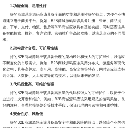
1.
功能全面、易用性好
好的
商城系统源码
应该具备全面的功能和易用性好的特点，方便企业快
速建立电子商务平台。例如，
B2B
商城源码应该具备注册、登录、商品浏
览、下单、支付、物流、售后等
B2B
商城
应该具有
基础功能，同时还应该具
备智能搜索、推荐、客户管理、营销推广等高级功能，以满足企业的不同需
求。
2.
架构设计合理、可扩展性强
好的
B2B
商城源码应该具备合理的架构设计和强大的可扩展性，以适应
不断变化的市场需求。例如，
B2B
商城源码应该采用分布式、微服务等现代
化架构，具备高并发、高可用、高性能、高安全性等特点，同时还应该支持
云计算、大数据、人工智能等前沿技术，以适应未来的发展。
3.
代码质量高、可维护性强
好的
B2B
商城源码应该具备高质量的代码和强大的可维护性，以便于企
业进行二次开发和维护。例如，
B2B
商城源码应该采用规范的编码风格、良
好的注释、合理的模块划分等技术手段，保证代码的可读性和可维护性。
4.
安全性好、风险低
好的
B2B
商城源码应该具备高安全性和低风险的特点，以保障企业的信