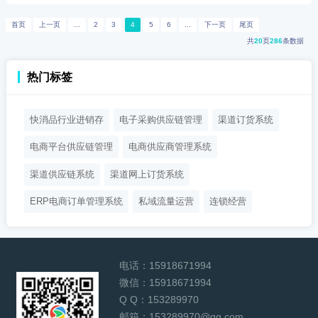
首页
上一页
...
2
3
4
5
6
...
下一页
尾页
共
20
页
286
条数据
热门标签
快消品行业进销存
电子采购供应链管理
渠道订货系统
电商平台供应链管理
电商供应商管理系统
渠道供应链系统
渠道网上订货系统
ERP电商订单管理系统
私域流量运营
连锁经营
电话：
15918671994
微信：
15918671994
Q Q：
153289970
邮箱：
153289970@qq.com