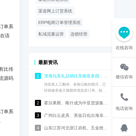
渠道网上订货系统
ERP电商订单管理系统
订单系
私域流量运营
连锁经营
要在语
在线咨询
最新资讯
有比传
1
澄海玩具礼品销往东南亚多国，核货宝中英泰印尼马来语供应链批发系统实现订单高效协同管理
微信咨询
统源码
传统靠人工翻译、表格记账的模式，已
经很难承接大规模跨境批发订单。核货
宝中英泰印尼马来语 S2B2B 供应链批
2
发系统，针对澄海玩具礼品出海东南亚
霍尔果斯、喀什成为中亚货源集散枢纽，核货宝中俄哈乌兹语供应链系统实现国内仓与海外仓数据互通
电话咨询
的业务场景，打通 “澄海工厂货源‑国内
订单系
总仓‑东南亚多国本地经销商‑线下门店”
3
广州白云皮具、美妆日化出海东南亚：核货宝中英泰印尼中英泰印尼语供应链订货系统，实现渠道数字化管控
。
全链路，以多语言数字化能力解决跨语
言接单、多仓库存、订单协同、渠道管
4
山东江苏河北浙江农机、五金抢抓中亚出口机遇，核货宝中俄哈乌兹语S2B2B供应链系统助力批发企业数字化转型
控、跨境对账等一系列痛点，帮助玩具