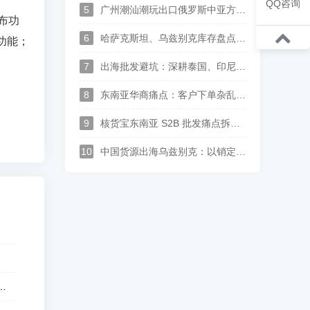
QQ咨询
外贸企业实现订单高效协同管理，降本
5
广州潮汕潮玩出口俄罗斯中亚方案：核货宝中俄哈语供应链批发系统赋能玩具行业数字化运营
布功
增效拓展东南亚市场。
6
哈萨克斯坦、乌兹别克库存盘点太麻烦？这套中俄哈语进销存，广州佛山可上门演示
功能；
7
出海批发避坑：深耕泰国、印尼、中亚华商，一套中英泰马来印尼俄哈语供应链系统打通跨境分销
8
东南亚华商痛点：客户下单杂乱、语言沟通难？多语言 S2B2B 订货系统解决方案
9
核货宝东南亚 S2B 批发痛点拆解--上游供应商对账、供货、履约实现全链路数字化
10
中国货源出海乌兹别克：以销定采中亚供应链落地，批发订单自动转采购、多供应商整单集货方案