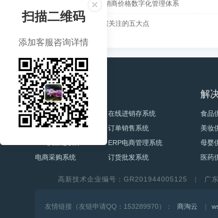
价格管理系统-经销商价格数字化管理体系
扫描二维码
快消供应链管理需关注的五大点
添加客服咨询详情
电商产品
解
电商订单系统
在线进销存系统
食品
订货B2B系统
订单销售系统
美妆
b2b供应链软件
ERP电商管理系统
母婴
电商采购系统
订货批发系统
医药
高新技术企业编号：GR201944005125
广
友情链接（友链申请QQ：153289970）：
商淘云
w