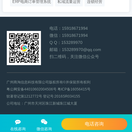
ERP电商订单管理系统
私域流量运营
连锁经营
电话：
15918671994
微信：
15918671994
Q Q：
153289970
邮箱：
153289970@qq.com
扫二维码，关注微信公众号
广州商淘信息科技有限公司版权所有©并保留所有权利
粤公网安备44010602004506号
粤ICP备16056415号
软著登记第1212772号 登记号:2016SR034155
公司地址：广州市天河区珠江新城珠江城大厦
电话咨询
在线咨询
微信咨询