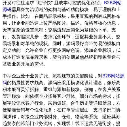
开发时往往追求 “短平快” 且成本可控的优化路径。
B2B网站
源码
需具备简洁明晰的架构与基础功能模块，易于理解和上
手操作。比如，在商品展示板块，采用直观的列表或网格布
局，让企业能迅速上传产品图片、描述、价格等核心信息，
无需复杂的设置流程；交易流程应简化为基础的下单、支
付、发货追踪几步，去掉冗余环节，适配其业务量不大、交
易场景相对单纯的现状。同时，源码最好自带简易的模板自
定义功能，允许企业自行更换网站色调、添加企业标识，低
成本打造专属品牌形象，契合初创期聚焦品牌初印象塑造与
基础业务开展的需求。
中型企业处于业务扩张、流程规范的关键阶段，对
B2B网站源
码
的拓展性要求颇高。源码应采用模块化设计理念，像乐高
积木般可灵活拆解、重组与添加新模块。例如，在客户关系
管理模块，能依据企业拓展客户群体、细分市场的需求，拓
展字段记录客户行业、采购偏好、合作历史等详细信息，方
便精准营销与个性化服务；在订单管理层面，支持多部门协
同操作，对接企业内部财务、仓储、物流等系统，适应其渐
趋复杂的跨部门业务流转，实现线上线下运营无缝衔接，提