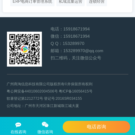
ERP电商订单管理系统
私域流量运营
连锁经营
电话：
15918671994
微信：
15918671994
Q Q：
153289970
邮箱：
153289970@qq.com
扫二维码，关注微信公众号
广州商淘信息科技有限公司版权所有©并保留所有权利
粤公网安备44010602004506号
粤ICP备16056415号
软著登记第1212772号 登记号:2016SR034155
公司地址：广州市天河区珠江新城珠江城大厦
电话咨询
在线咨询
微信咨询