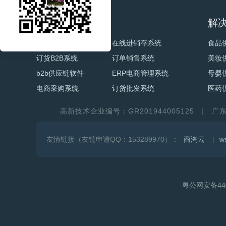
电商产品
解
电商订单系统
在线进销存系统
食品
订货B2B系统
订单销售系统
美妆
b2b供应链软件
ERP电商管理系统
母婴
电商采购系统
订货批发系统
医药
高新技术企业编号：GR201944005125
广
友情链接（友链申请QQ：153289970）：
商淘云
w
粤公网安备440