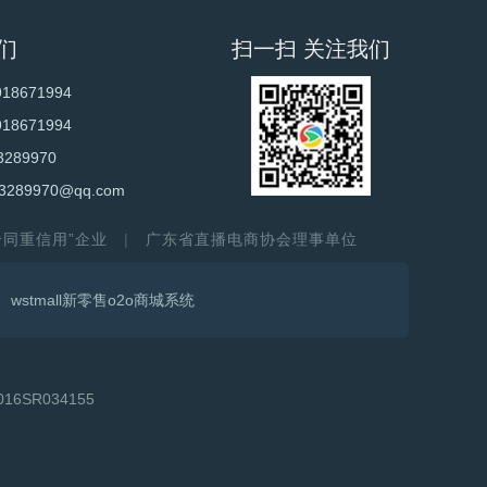
们
扫一扫 关注我们
918671994
918671994
3289970
3289970@qq.com
守合同重信用”企业
广东省直播电商协会理事单位
wstmall新零售o2o商城系统
6SR034155