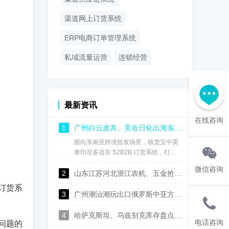
渠道网上订货系统
ERP电商订单管理系统
私域流量运营
连锁经营
最新资讯
在线咨询
1
广州白云皮具、美妆日化出海东南亚：核货宝中英泰印尼中英泰印尼语供应链订货系统，实现渠道数字化管控
面向东南亚跨境批发场景，核货宝中英
泰印尼多语言 S2B2B 订货系统，打通
国内总部、海外仓、海外经销商全链
微信咨询
2
路，用一套系统完成多语言协同、进销
山东江苏河北浙江农机、五金抢抓中亚出口机遇，核货宝中俄哈乌兹语S2B2B供应链系统助力批发企业数字化转型
存管理、经销商权限管控、线上自主订
订货系
货、跨境财务对账，成为白云皮具、美
3
广州潮汕潮玩出口俄罗斯中亚方案：核货宝中俄哈语供应链批发系统赋能玩具行业数字化运营
妆日化商家深耕东盟市场的数字化基础
设施。
4
哈萨克斯坦、乌兹别克库存盘点太麻烦？这套中俄哈语进销存，广州佛山可上门演示
电话咨询
问题的