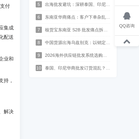
5
出海批发避坑：深耕泰国、印尼、中亚华商，一套中英泰马来印尼俄哈语供应链系统打通跨境分销
，支付
6
东南亚华商痛点：客户下单杂乱、语言沟通难？多语言 S2B2B 订货系统解决方案
QQ咨询
应集成
7
核货宝东南亚 S2B 批发痛点拆解--上游供应商对账、供货、履约实现全链路数字化
化配送
8
中国货源出海乌兹别克：以销定采中亚供应链落地，批发订单自动转采购、多供应商整单集货方案
9
2026海外供应链批发系统选购指南：支持供应商入驻、多语种经销商订货平台推荐
企业和
10
泰国、印尼华商批发订货混乱？广州本地化进销存，一站式搞定跨境分销
支持，
、解决