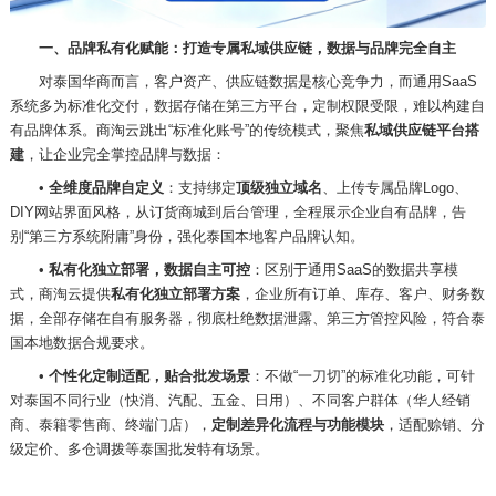
一、品牌私有化赋能：打造专属私域供应链，数据与品牌完全自主
对泰国华商而言，客户资产、供应链数据是核心竞争力，而通用
SaaS
系统多为标准化交付，数据存储在第三方平台，定制权限受限，难以构建自
有品牌体系。商淘云跳出“标准化账号”的传统模式，聚焦
私域供应链平台搭
建
，让企业完全掌控品牌与数据：
•
全维度品牌自定义
：支持绑定
顶级独立域名
、上传专属品牌
Logo、
DIY网站界面风格，从订货商城到后台管理，全程展示企业自有品牌，告
别“第三方系统附庸”身份，强化泰国本地客户品牌认知。
•
私有化独立部署，数据自主可控
：区别于通用
SaaS的数据共享模
式，商淘云提供
私有化独立部署方案
，企业所有订单、库存、客户、财务数
据，全部存储在自有服务器，彻底杜绝数据泄露、第三方管控风险，符合泰
国本地数据合规要求。
•
个性化定制适配，贴合批发场景
：不做
“一刀切”的标准化功能，可针
对泰国不同行业（快消、汽配、五金、日用）、不同客户群体（华人经销
商、泰籍零售商、终端门店），
定制差异化流程与功能模块
，适配赊销、分
级定价、多仓调拨等泰国批发特有场景。