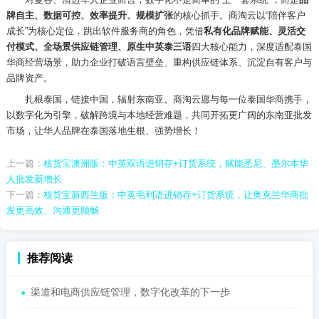
牌自主、数据可控、效率提升、规模扩张
的核心抓手。商淘云以
“陪伴客户
成长”为核心定位，跳出软件服务商的角色，凭借
私有化品牌赋能、灵活交
付模式、全场景供应链管理、原生中英泰三语
四大核心能力，深度适配泰国
华商经营场景，助力企业打破语言壁垒、重构供应链体系、沉淀自有客户与
品牌资产。
扎根泰国，链接中国，辐射东南亚。商淘云愿与每一位泰国华商携手，
以数字化为引擎，破解跨境与本地经营难题，共同开拓更广阔的东南亚批发
市场，让华人品牌在泰国落地生根、强势增长！
上一篇：
核货宝澳洲版：中英双语进销存+订货系统，赋能悉尼、墨尔本华
人批发新增长
下一篇：
核货宝新西兰版：中英毛利语进销存+订货系统，让奥克兰华商批
发更高效、沟通更顺畅
推荐阅读
渠道和电商供应链管理，数字化改革的下一步