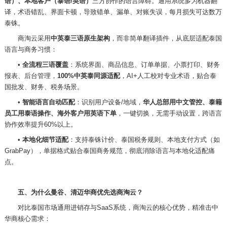
语）、本地客户（泰语
/英语）
三方协作的语言障碍。通用系统多为机器翻
译，术语错乱、界面卡顿，导致错单、漏单、对账失误，每月损失可达数万
泰铢。
商淘云采用
中英泰三语原生架构
，而非简单翻译插件，从底层适配泰国
语言与商务习惯：
•
全流程三语覆盖
：系统界面、商品信息、订单单据、小票打印、财务
报表、后台管理，
100%中英泰同源适配
，
AI+人工校对专业术语，贴合泰
国批发、财务、税务场景。
•
智能语言自动匹配
：识别用户设备
/地域，
华人总部用中文管控、泰籍
员工用泰语操作、海外客户用英语下单
，一键切换，无需手动设置，跨语言
协作效率提升
60%以上。
•
本地化细节适配
：支持泰铢计价、泰国税务规则、本地支付方式（如
GrabPay），单据格式贴合泰国商务规范，彻底消除语言与本地化适配痛
点。
五、为什么曼谷、清迈华商优先选商淘云？
对比泰国市场通用进销存与
SaaS系统，商淘云的核心优势，精准击中
华商核心需求：