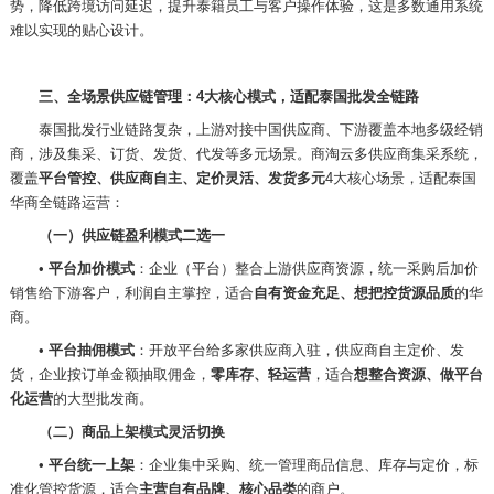
势，降低跨境访问延迟，提升泰籍员工与客户操作体验，这是多数通用系统
难以实现的贴心设计。
三、全场景供应链管理：
4大核心模式，适配泰国批发全链路
泰国批发行业链路复杂，上游对接中国供应商、下游覆盖本地多级经销
商，涉及集采、订货、发货、代发等多元场景。商淘云多供应商集采系统，
覆盖
平台管控、供应商自主、定价灵活、发货多元
4大核心场景，适配泰国
华商全链路运营：
（一）供应链盈利模式二选一
•
平台加价模式
：企业（平台）整合上游供应商资源，统一采购后加价
销售给下游客户，利润自主掌控，适合
自有资金充足、想把控货源品质
的华
商。
•
平台抽佣模式
：开放平台给多家供应商入驻，供应商自主定价、发
货，企业按订单金额抽取佣金，
零库存、轻运营
，适合
想整合资源、做平台
化运营
的大型批发商。
（二）商品上架模式灵活切换
•
平台统一上架
：企业集中采购、统一管理商品信息、库存与定价，标
准化管控货源，适合
主营自有品牌、核心品类
的商户。