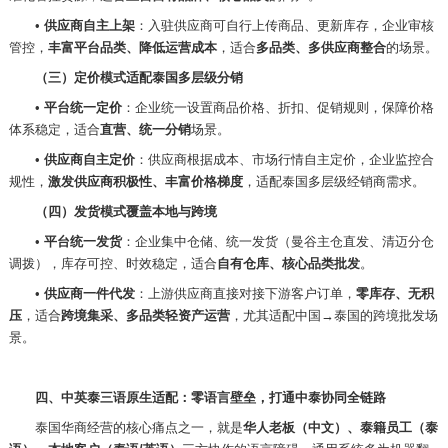
•
供应商自主上架
：入驻供应商可自行上传商品、更新库存，企业审核
管控，
丰富平台品类、降低运营成本
，适合
多品类、多供应商整合
的场景。
（三）定价模式适配泰国多层级分销
•
平台统一定价
：企业统一设置商品价格、折扣、促销规则，保障价格
体系稳定，适合
直营、统一分销
场景。
•
供应商自主定价
：供应商根据成本、市场行情自主定价，企业监控合
规性，
激发供应商积极性、丰富价格梯度
，适配泰国多层级经销商需求。
（四）发货模式覆盖本地与跨境
•
平台统一发货
：企业集中仓储、统一发货（曼谷主仓直发、清迈分仓
调拨），库存可控、时效稳定，适合
自有仓库、核心品类批发
。
•
供应商一件代发
：上游供应商直接对接下游客户订单，
零库存、无积
压
，适合
跨境集采、多品类轻资产运营
，尤其适配中国
→泰国的跨境批发场
景。
四、中英泰三语原生适配：零语言壁垒，打通中泰协同全链路
泰国华商经营的核心痛点之一，就是
华人老板（中文）、泰籍员工（泰