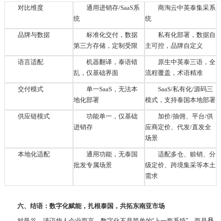
对比维度
通用进销存
/SaaS系
商淘云中英泰集采系
统
统
品牌与数据
标准化交付，数据
私有化部署，数据自
第三方存储，定制受限
主可控，品牌自定义
语言适配
机器翻译，泰语错
原生中英泰三语，全
乱，仅基础界面
流程覆盖，术语精准
交付模式
单一
SaaS，无法本
SaaS/私有化/源码三
地化部署
模式，支持泰国本地部署
供应链模式
功能单一，仅基础
加价
/抽佣、平台/供
进销存
应商定价、代发/直发全
场景
本地化适配
通用功能，无泰国
适配多仓、赊销、分
批发专属场景
级定价、跨境集采等本土
需求
六、结语：数字化赋能，扎根泰国，共拓东南亚市场
对曼谷、清迈华人企业而言，数字化不是简单的
“上一套系统”，而是
品