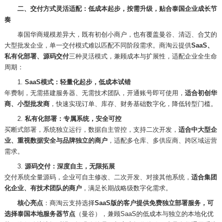
二、交付方式灵活适配：低成本起步，按需升级，贴合泰国企业成长节
奏
泰国华商规模差异大，既有初创小商户，也有覆盖曼谷、清迈、合艾的
大型批发企业，单一交付模式难以匹配不同阶段需求。商淘云提供
SaaS、
私有化部署、源码交付
三种灵活模式，兼顾成本与扩展性，适配企业全生命
周期：
1.
SaaS模式：轻量化起步，低成本试错
年费制，无需搭建服务器、无需技术团队，开通账号即可使用，
适合初创华
商、小型批发商
，快速实现订单、库存、财务基础数字化，降低转型门槛。
2.
私有化部署：专属系统，安全可控
买断式部署，系统独立运行，数据自主管控，支持二次开发，
适合中大型企
业、重视数据安全与品牌独立的商户
，适配多仓库、多供应商、跨区域运营
需求。
3.
源码交付：深度自主，无限拓展
交付系统全量源码，企业可自主修改、二次开发、对接其他系统，
适合集团
化企业、有技术团队的商户
，满足长期战略级数字化需求。
核心亮点
：商淘云支持选择
SaaS版
的客户提供
免费独立部署
服务，可
选择
泰国本地服务器节点
（曼谷），兼顾
SaaS的低成本与
独立的本地化优