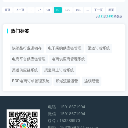
首页
上一页
...
97
98
99
100
101
...
下一页
尾页
共
111
页
1652
条数据
热门标签
快消品行业进销存
电子采购供应链管理
渠道订货系统
电商平台供应链管理
电商供应商管理系统
渠道供应链系统
渠道网上订货系统
ERP电商订单管理系统
私域流量运营
连锁经营
电话：
15918671994
微信：
15918671994
Q Q：
153289970
邮箱：
153289970@qq.com