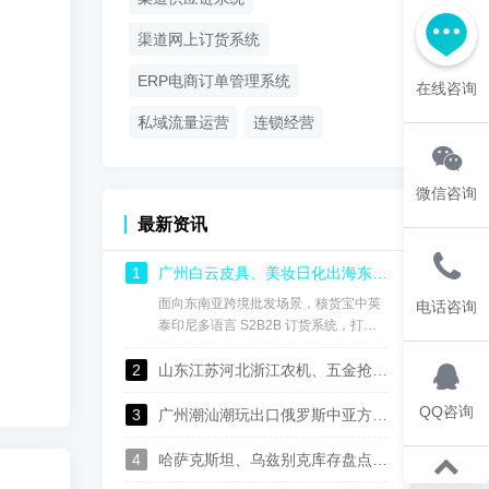
渠道网上订货系统
ERP电商订单管理系统
在线咨询
私域流量运营
连锁经营
微信咨询
最新资讯
1
广州白云皮具、美妆日化出海东南亚：核货宝中英泰印尼中英泰印尼语供应链订货系统，实现渠道数字化管控
面向东南亚跨境批发场景，核货宝中英
电话咨询
泰印尼多语言 S2B2B 订货系统，打通
国内总部、海外仓、海外经销商全链
2
路，用一套系统完成多语言协同、进销
山东江苏河北浙江农机、五金抢抓中亚出口机遇，核货宝中俄哈乌兹语S2B2B供应链系统助力批发企业数字化转型
存管理、经销商权限管控、线上自主订
QQ咨询
货、跨境财务对账，成为白云皮具、美
3
广州潮汕潮玩出口俄罗斯中亚方案：核货宝中俄哈语供应链批发系统赋能玩具行业数字化运营
妆日化商家深耕东盟市场的数字化基础
设施。
4
哈萨克斯坦、乌兹别克库存盘点太麻烦？这套中俄哈语进销存，广州佛山可上门演示