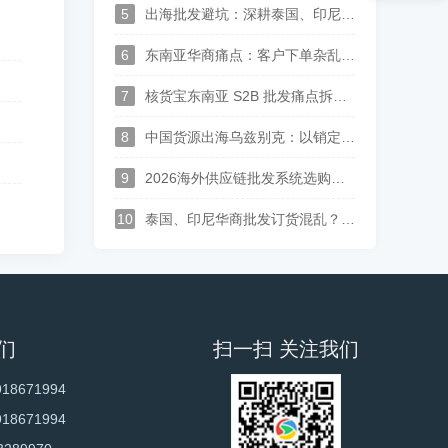
5
出海批发避坑：深耕泰国、印尼、中亚华商，一套中英泰马来印尼俄哈语供应链系统打通跨境分销
6
东南亚华商痛点：客户下单杂乱、语言沟通难？多语言 S2B2B 订货系统解决方案
7
核货宝东南亚 S2B 批发痛点拆解--上游供应商对账、供货、履约实现全链路数字化
8
中国货源出海乌兹别克：以销定采中亚供应链落地，批发订单自动转采购、多供应商整单集货方案
9
2026海外供应链批发系统选购指南：支持供应商入驻、多语种经销商订货平台推荐
10
泰国、印尼华商批发订货混乱？广州本地化进销存，一站式搞定跨境分销
们
扫一扫 关注我们
918671994
918671994