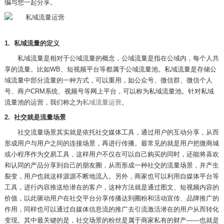
编与您一起分享。
1.
私域流量的定义
私域流量是相对于公域流量的概念，公域流量是指在公域内，每个人共
享的流量。比如
WB
、短视频平台等都属于公域流量池。私域流量是存储公
域流量中部分流量的一种方式，可以重用，如公众号、微信群、微信个人
号、商户
CRM
系统、视频号等网上平台，可以称为私域流量池。针对私域
流量池的运营，我们称之为
私域流量运营
。
2.
社交就是流量场景
社交流量场景其实就是依托社交媒体工具，通过用户的互动分享，从而
形成用户与用户之间的连接场景，再进行传播。最常见的就是用户把微商城
或小程序作为交易工具，这样用户不仅在可以自己购买的同时，还能将喜欢
和认同的产品分享到自己的朋友圈，从而形成一种社交的流量场景，并产生
裂变，用户也就这样源源不断地流入。另外，商家也可以利用自媒体平台等
工具，进行内容推送给潜在的客户，这种方法就是通过图文、短视频内容的
价值，以此驱动用户在社交平台分享传播达到圈粉和活动宣传、品牌推广的
作用，同样也可以通过自媒体信息流的推广去引流激活潜在的用户从而转化
变现。其中最关键的是，社交场景的粉丝是属于商家私有的财产——也就是