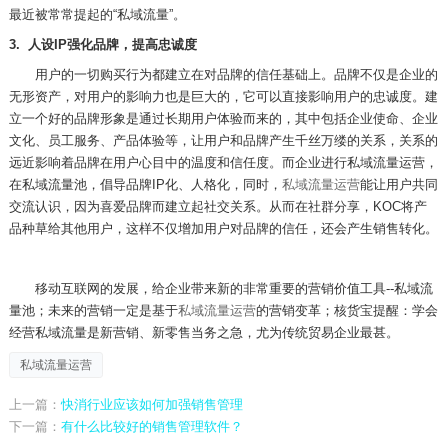
最近被常常提起的“私域流量”。
3.
人设
IP
强化品牌，提高忠诚度
用户的一切购买行为都建立在对品牌的信任基础上。品牌不仅是企业的
无形资产，对用户的影响力也是巨大的，它可以直接影响用户的忠诚度。建
立一个好的品牌形象是通过长期用户体验而来的，其中包括企业使命、企业
文化、员工服务、产品体验等，让用户和品牌产生千丝万缕的关系，关系的
远近影响着品牌在用户心目中的温度和信任度。而企业进行私域流量运营，
在私域流量池，倡导品牌
IP
化、人格化，同时，
私域流量运营
能让用户共同
交流认识，因为喜爱品牌而建立起社交关系。从而在社群分享，
KOC
将产
品种草给其他用户，这样不仅增加用户对品牌的信任，还会产生销售转化。
移动互联网的发展，给企业带来新的非常重要的营销价值工具
--
私域流
量池；未来的营销一定是基于
私域流量运营
的营销变革；核货宝提醒：学会
经营私域流量是新营销、新零售当务之急，尤为传统贸易企业最甚。
私域流量运营
上一篇：
快消行业应该如何加强销售管理
下一篇：
有什么比较好的销售管理软件？