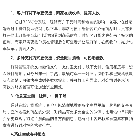
1
、客户订货下单更便捷，商家在线收单、提高人效
通过
B2B订货系统
，经销商户不受时间和地点的影响，老客户在移动
端通过
手机订货系统
就可以下单，非常方便；给新客户介绍商品时，只需要
打开
网上订货平台
就可以详细看到商品信息，对新老订货客户带来了极大的
便利。商家只需要接单员在管理后台可查看并处理订单，在线收单，减少错
单漏单，提高人效。
2
、多种支付方式更便捷，资金账目清晰，可协助催款
订货管理系统
支持微信支付、支付宝支付，线下支付、信用额度等，资
金账目清晰，财务对账一目了然，款项订单一一对应，待收款和已完成收款
状态清楚，可很快生成财务数据报表，并可打印和导出。对公司财务来说，
高效的财务管理可让加速资金回笼。
3.
信息更全面，让用户一目了然
通过
在线订货系统
，客户可以清晰地看到各个商品规格、牌号的文字介
绍，立体地看到商品的外观，对商品有更多更全面的认识，比电话中单纯听
介绍更直观，通过了解商品的各方面信息，也有利于客户积累有益素材向消
费者进行针对性的营销推荐。
4.
系统生成各种报表