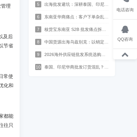
5
出海批发避坑：深耕泰国、印尼、中亚华商，一套中英泰马来印尼俄哈语供应链系统打通跨境分销
业管理
电话咨询
6
东南亚华商痛点：客户下单杂乱、语言沟通难？多语言 S2B2B 订货系统解决方案
7
核货宝东南亚 S2B 批发痛点拆解--上游供应商对账、供货、履约实现全链路数字化
以及后
QQ咨询
8
中国货源出海乌兹别克：以销定采中亚供应链落地，批发订单自动转采购、多供应商整单集货方案
以节省
9
2026海外供应链批发系统选购指南：支持供应商入驻、多语种经销商订货平台推荐
10
泰国、印尼华商批发订货混乱？广州本地化进销存，一站式搞定跨境分销
日常使
优化和
家都能
往往只