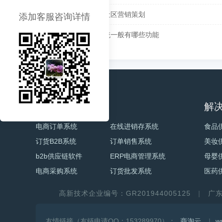
如何做好快消品社区营销策划
添加客服咨询详情
电商ERP管理系统一般有哪些功能
电商产品
解
电商订单系统
在线进销存系统
食品
订货B2B系统
订单销售系统
美妆
b2b供应链软件
ERP电商管理系统
母婴
电商采购系统
订货批发系统
医药
高新技术企业编号：GR201944005125
广
友情链接（友链申请QQ：153289970）：
商淘云
w