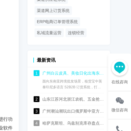
渠道网上订货系统
ERP电商订单管理系统
私域流量运营
连锁经营
最新资讯
1
广州白云皮具、美妆日化出海东南亚：核货宝中英泰印尼中英泰印尼语供应链订货系统，实现渠道数字化管控
面向东南亚跨境批发场景，核货宝中英
在线咨询
泰印尼多语言 S2B2B 订货系统，打通
国内总部、海外仓、海外经销商全链
2
路，用一套系统完成多语言协同、进销
山东江苏河北浙江农机、五金抢抓中亚出口机遇，核货宝中俄哈乌兹语S2B2B供应链系统助力批发企业数字化转型
存管理、经销商权限管控、线上自主订
微信咨询
货、跨境财务对账，成为白云皮具、美
3
广州潮汕潮玩出口俄罗斯中亚方案：核货宝中俄哈语供应链批发系统赋能玩具行业数字化运营
妆日化商家深耕东盟市场的数字化基础
进行功
设施。
4
哈萨克斯坦、乌兹别克库存盘点太麻烦？这套中俄哈语进销存，广州佛山可上门演示
业软件