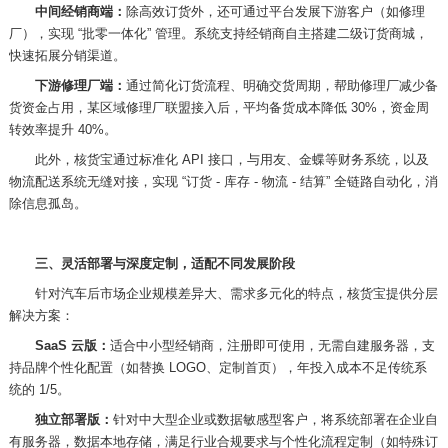
中间经销商端：
除高效订货外，还可通过平台发展下游客户（如修理
厂），实现 “批零一体化” 管理。系统支持经销商自主搭建二级订货商城，
快速拓展分销渠道。
下游修理厂端：
通过简化订货流程、明确交货周期，帮助修理厂减少备
货资金占用，某区域修理厂联盟接入后，平均备货成本降低
30%
，资金周
转效率提升
40%
。
此外，核货宝通过标准化
API
接口，与用友、金蝶等财务系统，以及
物流配送系统无缝对接，实现 “订货
-
库存
-
物流
-
结算” 全链路自动化，消
除信息孤岛。
三、灵活部署与深度定制，适配不同发展阶段
针对汽车后市场企业规模差异大、需求多元化的特点，核货宝提供分层
解决方案：
SaaS
云版：
适合中小型经销商，注册即可使用，无需自建服务器，支
持品牌个性化配置（如替换
LOGO
、定制首页），年投入成本不足传统系
统的
1/5
。
独立部署版：
针对中大型企业或数据敏感型客户，将系统部署在企业自
有服务器，数据本地存储，满足行业合规要求与个性化流程定制（如特殊订