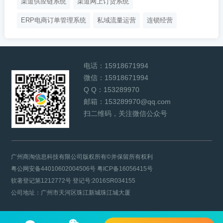
渠道供应链系统
渠道网上订货系统
ERP电商订单管理系统
私域流量运营
连锁经营
电话：
15918671994
微信：
15918671994
Q Q：
153289970
邮箱：
153289970@qq.com
扫二维码，关注微信公众号
广州商淘信息科技有限公司版权所有©并保留所有权利
粤公网安备44010602004506号
粤ICP备16056415号
软著登记第1212772号 登记号:2016SR034155
公司地址：广州市天河区珠江新城珠江城大厦