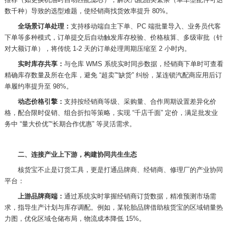
数千种）导致的选型难题，使经销商找货效率提升
80%
。
全场景订单处理：
支持移动端自主下单、
PC
端批量导入、业务员代客
下单等多种模式，订单提交后自动触发库存校验、价格核算、多级审批（针
对大额订单），将传统
1-2
天的订单处理周期压缩至
2
小时内。
实时库存共享：
与仓库
WMS
系统实时同步数据，经销商下单时可查看
精确库存数量及所在仓库，避免 “超卖”“缺货” 纠纷，某连锁汽配商应用后订
单履约率提升至
98%
。
动态价格引擎：
支持按经销商等级、采购量、合作周期设置差异化价
格，配合限时促销、组合折扣等策略，实现 “千店千面” 定价，满足批发业
务中 “量大价优”“长期合作优惠” 等灵活需求。
二、连接产业上下游，构建协同共生生态
核货宝不止是订货工具，更是打通品牌商、经销商、修理厂的产业协同
平台：
上游品牌商端：
通过系统实时掌握经销商订货数据，精准预测市场需
求，指导生产计划与库存调配。例如，某轮胎品牌借助核货宝的区域销量热
力图，优化区域仓储布局，物流成本降低
15%
。