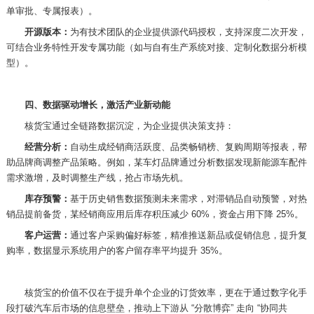
单审批、专属报表）。
开源版本：
为有技术团队的企业提供源代码授权，支持深度二次开发，
可结合业务特性开发专属功能（如与自有生产系统对接、定制化数据分析模
型）。
四、数据驱动增长，激活产业新动能
核货宝通过全链路数据沉淀，为企业提供决策支持：
经营分析：
自动生成经销商活跃度、品类畅销榜、复购周期等报表，帮
助品牌商调整产品策略。例如，某车灯品牌通过分析数据发现新能源车配件
需求激增，及时调整生产线，抢占市场先机。
库存预警：
基于历史销售数据预测未来需求，对滞销品自动预警，对热
销品提前备货，某经销商应用后库存积压减少
60%
，资金占用下降
25%
。
客户运营：
通过客户采购偏好标签，精准推送新品或促销信息，提升复
购率，数据显示系统用户的客户留存率平均提升
35%
。
核货宝的价值不仅在于提升单个企业的订货效率，更在于通过数字化手
段打破汽车后市场的信息壁垒，推动上下游从 “分散博弈” 走向 “协同共