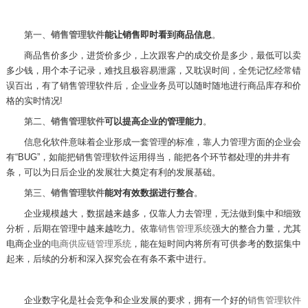
第一、
销售管理软件
能让销售即时看到商品信息
。
商品售价多少，进货价多少，上次跟客户的成交价是多少，最低可以卖
多少钱，用个本子记录，难找且极容易泄露，又耽误时间，全凭记忆经常错
误百出，有了销售管理软件后，企业业务员可以随时随地进行商品库存和价
格的实时情况
!
第二、
销售管理软件
可以提高企业的管理能力
。
信息化软件意味着企业形成一套管理的标准，靠人力管理方面的企业会
有“
BUG
”，如能把销售管理软件运用得当，能把各个环节都处理的井井有
条，可以为日后企业的发展壮大奠定有利的发展基础。
第三、
销售管理软件
能对有效数据进行整合
。
企业规模越大，数据越来越多，仅靠人力去管理，无法做到集中和细致
分析，后期在管理中越来越吃力。依靠
销售管理系统
强大的整合力量，尤其
电商企业的
电商供应链管理系统
，能在短时间内将所有可供参考的数据集中
起来，后续的分析和深入探究会在有条不紊中进行。
企业数字化是社会竞争和企业发展的要求，拥有一个好的
销售管理软件