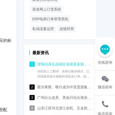
渠道网上订货系统
ERP电商订单管理系统
私域流量运营
连锁经营
应的标
最新资讯
在线咨询
1
澄海玩具礼品销往东南亚多国，核货宝中英泰印尼马来语供应链批发系统实现订单高效协同管理
传统靠人工翻译、表格记账的模式，已
经很难承接大规模跨境批发订单。核货
宝中英泰印尼马来语 S2B2B 供应链批
2
发系统，针对澄海玩具礼品出海东南亚
霍尔果斯、喀什成为中亚货源集散枢纽，核货宝中俄哈乌兹语供应链系统实现国内仓与海外仓数据互通
微信咨询
的业务场景，打通 “澄海工厂货源‑国内
总仓‑东南亚多国本地经销商‑线下门店”
3
广州白云皮具、美妆日化出海东南亚：核货宝中英泰印尼中英泰印尼语供应链订货系统，实现渠道数字化管控
全链路，以多语言数字化能力解决跨语
言接单、多仓库存、订单协同、渠道管
4
山东江苏河北浙江农机、五金抢抓中亚出口机遇，核货宝中俄哈乌兹语S2B2B供应链系统助力批发企业数字化转型
密配
控、跨境对账等一系列痛点，帮助玩具
电话咨询