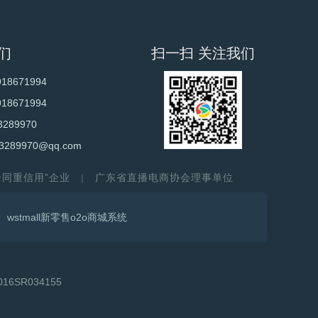
们
扫一扫 关注我们
918671994
918671994
3289970
3289970@qq.com
守合同重信用”企业
广东省直播电商协会理事单位
wstmall新零售o2o商城系统
6SR034155