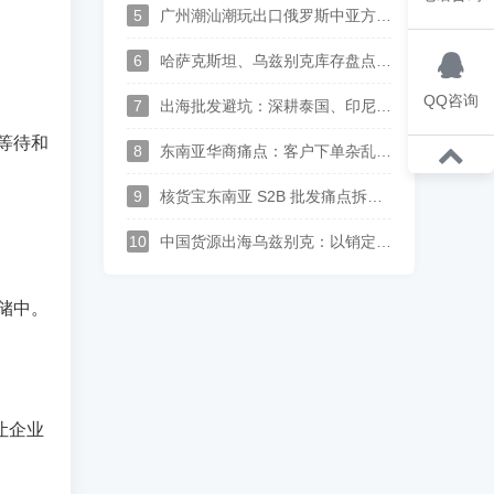
外贸企业实现订单高效协同管理，降本
5
广州潮汕潮玩出口俄罗斯中亚方案：核货宝中俄哈语供应链批发系统赋能玩具行业数字化运营
增效拓展东南亚市场。
6
哈萨克斯坦、乌兹别克库存盘点太麻烦？这套中俄哈语进销存，广州佛山可上门演示
QQ咨询
7
出海批发避坑：深耕泰国、印尼、中亚华商，一套中英泰马来印尼俄哈语供应链系统打通跨境分销
等待和
8
东南亚华商痛点：客户下单杂乱、语言沟通难？多语言 S2B2B 订货系统解决方案
9
核货宝东南亚 S2B 批发痛点拆解--上游供应商对账、供货、履约实现全链路数字化
10
中国货源出海乌兹别克：以销定采中亚供应链落地，批发订单自动转采购、多供应商整单集货方案
储中。
让企业