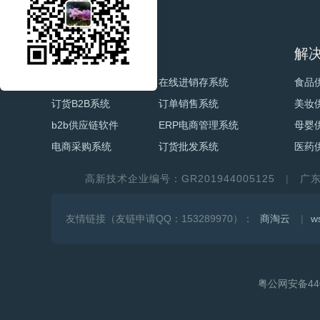
电商产品
解
电商订单系统
在线进销存系统
食品
订货B2B系统
订单销售系统
美妆
b2b供应链软件
ERP电商管理系统
母婴
电商采购系统
订货批发系统
医药
高新技术企业编号：GR201944005125
广
友情链接（友链申请QQ：153289970）：
商淘云
w
粤公网安备440