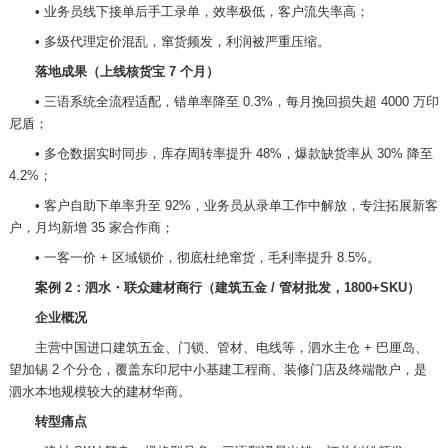
•
业务员线下接单后手工录单，效率极低，客户流失率高；
•
多级代理定价混乱，窜货频发，利润被严重压缩。
落地成果（上线核货宝
7 个月）
•
三语系统全流程适配，错单率降至
0.3%，每月挽回损失超 4000 万印
尼盾；
•
多仓数据实时同步，库存周转率提升
48%，爆款缺货率从 30% 降至
4.2%；
•
客户自助下单率升至
92%，业务员从录单工作中解放，专注拓展新客
户，月均新增 35 家合作商；
•
一客一价
+ 区域锁价，彻底杜绝窜货，毛利率提升 8.5%。
案例
2：泗水・联众建材商行（建筑五金 / 管材批发，1800+SKU）
企业概况
主营中国进口建筑五金、门锁、管材、电线等，泗水主仓
+ 巴厘岛、
望加锡 2 个分仓，覆盖东印尼中小基建工程商、装修门店及终端散户，是
泗水本地规模较大的建材华商。
转型痛点