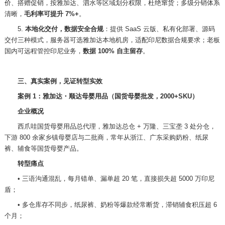
价、搭赠促销，按雅加达、泗水等区域划分权限，杜绝窜货；多级分销体系
清晰，
毛利率可提升
7%+
。
5.
本地化交付，数据安全合规
：提供
SaaS 云版、私有化部署、源码
交付三种模式，服务器可选雅加达本地机房，适配印尼数据合规要求；老板
国内可远程管控印尼业务，
数据
100% 自主留存
。
三、真实案例，见证转型实效
案例
1：雅加达・顺达母婴用品（国货母婴批发，2000+SKU）
企业概况
西爪哇国货母婴用品总代理，雅加达总仓
+ 万隆、三宝垄 3 处分仓，
下游 800 余家乡镇母婴店与二批商，常年从浙江、广东采购奶粉、纸尿
裤、辅食等国货母婴产品。
转型痛点
•
三语沟通混乱，每月错单、漏单超
20 笔，直接损失超 5000 万印尼
盾；
•
多仓库存不同步，纸尿裤、奶粉等爆款经常断货，滞销辅食积压超
6
个月；