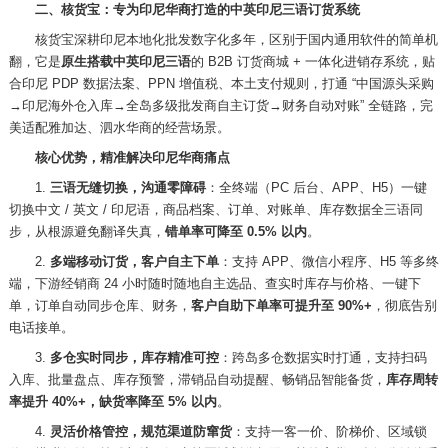
二、核货宝：专为印尼华商打造的中英印尼三语订货系统
核货宝深耕印尼本地化批发数字化多年，区别于国内通用软件的简单机
翻，它是
原生搭载中英印尼三语
的
B2B 订货商城 + 一体化进销存系统，贴
合印尼 PDP 数据法案、PPN 增值税、本土支付规则，打通 “中国源头采购
→印尼海外仓入库→全岛多级批发商自主订货→财务自动对账” 全链路，完
美适配雅加达、泗水华商的经营场景。
核心优势，精准解决印尼华商痛点
1.
三语无缝切换，沟通零障碍
：全终端（
PC 后台、APP、H5）一键
切换中文 / 英文 / 印尼语，商品档案、订单、对账单、库存数据全三语同
步，从根源避免翻译失真，
错单率可降至
0.5% 以内
。
2.
多端移动订货，客户自主下单
：支持
APP、微信小程序、H5 等多终
端，下游经销商 24 小时随时随地自主选品、查实时库存与价格、一键下
单，订单自动同步仓库、财务，
客户自助下单率可提升至
90%+
，彻底告别
电话接单。
3.
多仓实时同步，库存精准可控
：跨岛多仓数据实时打通，支持扫码
入库、批量盘点、库存预警，滞销品自动提醒、畅销品智能备货，
库存周转
率提升
40%+，缺货率降至 5% 以内
。
4.
灵活价格管控，规范渠道防窜货
：支持一客一价、阶梯价、区域锁