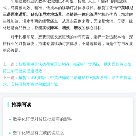
印尼批发行业的数字化浪潮已不可逆，传统
“人工 + 翻译” 的粗放模
式，终将被高效、精准、低成本的移动订货体系取代。核货宝凭借
中英印尼
三语原生适配、贴合印尼本地场景、全链路一体化管理
的核心优势，精准解
决雅加达、泗水华商的经营痛点，从真实案例来看，无论是快消、母婴、建
材还是食品行业，都能实现
降本、增效、增收
的核心目标。
对于扎根印尼、想要突破发展瓶颈的华商而言，选择一款适配本地、深
耕行业的订货系统，搭建专属移动订货体系，不是选择题，而是生存与发展
的必答题。
上一篇：
核货宝中英法德荷兰语进销存+供应链订货系统，助力西欧英法德
荷兰华商批发提速增效
下一篇：
核货宝比利时版：中英法德荷兰语进销存+批发系统，助力布鲁塞
尔、安特卫普华商辐射欧洲全域
推荐阅读
数字化订货对传统批发商的影响
数字化转型有完成的说法么