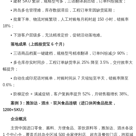
•
建材
SKU 繁杂，规格型号多，三语翻译易出错，订单纠纷频发；
•
跨岛多仓管理难，库存数据滞后，工程订单常因缺货延期；
•
批量下单、物流对账繁琐，人工对账每月耗时超
150 小时，错账率
18%；
•
下游客户层级多，无法精准定价，促销活动落地难。
落地成果（上线核货宝
6 个月）
•
三语商品档案一键建档，规格型号精准翻译，订单纠纷减少
90%；
•
多仓库存实时同步，工程订单缺货率从
25% 降至 3.5%，交付效率大
幅提升；
•
自动生成印尼语对账单，对账时间从
7 天缩短至半天，错账率降至
0.6%；
•
阶梯定价
+ 满减促销，客户复购率提升 52%，月销售额增长 38%。
案例
3：雅加达 - 泗水・双兴食品连锁（进口休闲食品批发，
1200+SKU）
企业概况
主营中国进口零食、酱料、方便食品、茶饮原料等，雅加达、泗水各设
1 个中心仓，覆盖爪哇岛全区域 500 余家便利店、超市及餐饮门店，跨双城