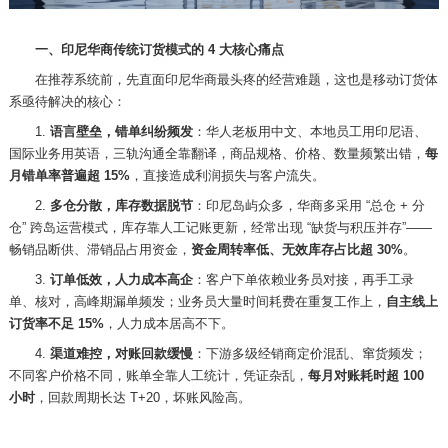
一、印尼华商传统订货模式的
4 大核心痛点
在推荐系统前，先直面印尼华商最头疼的经营难题，这也是移动订货体
系亟待解决的核心：
1.
语言壁垒，错单纠纷频发
：华人老板用中文、本地员工用印尼语、
国际业务用英语，三轨沟通全靠翻译，商品规格、价格、数量频繁出错，
每
月错单率普遍超
15%
，直接造成利润损失与客户流失。
2.
多仓分散，库存数据脱节
：印尼岛屿众多，华商多采用
“总仓 + 分
仓” 跨岛运营模式，库存靠人工记账更新，经常出现 “缺货与积压并存”——
畅销品断供、滞销品占用资金，
资金周转率低、无效库存占比超
30%
。
3.
订单低效，人力成本高企
：客户下单依赖业务员对接，再手工录
单、核对，高峰期漏单频发；业务员大量时间耗费在重复工作上，
自主线上
订货率不足
15%
，人力成本居高不下。
4.
渠道难控，对账回款缓慢
：下游多级经销商定价混乱、窜货频发；
不同客户价格不同，账单全靠人工统计，凭证杂乱，
每月对账耗时超
100
小时
，回款周期长达
T+20，坏账风险高。