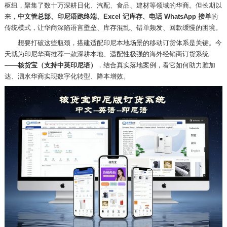
枢纽，聚集了数十万深耕日化、汽配、食品、建材等领域的华商。但长期以
来，
中文管总部、印尼语跑终端、
Excel 记库存、电话 WhatsApp 接单
的
传统模式，让华商深陷语言壁垒、库存混乱、错单频发、回款缓慢的困境。
想要打破这些瓶颈，搭建适配印尼本地场景的移动订货体系是关键。今
天就为印尼华商推荐一款深耕本地、适配性极强的海外经销商订货系统
——
核货宝（
支持
中英印尼语）
，结合真实落地案例，看它如何助力雅加
达、泗水华商实现数字化转型、降本增效。