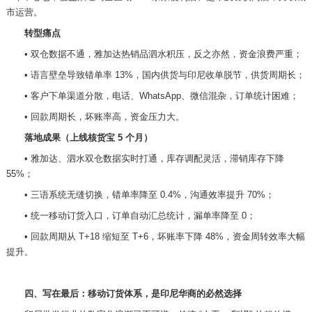
市运营。
转型痛点
•
双仓数据不通，雅加达热销品泗水积压，反之亦然，资金浪费严重；
•
语言壁垒导致错单率
13%，国内供货与印尼收单脱节，供货周期长；
•
客户下单渠道分散，电话、
WhatsApp、微信混杂，订单统计困难；
•
回款周期长，坏账率高，资金压力大。
落地成果（上线核货宝
5 个月）
•
雅加达、泗水双仓数据实时打通，库存调配灵活，滞销库存下降
55%；
•
三语系统无缝切换，错单率降至
0.4%，沟通效率提升 70%；
•
统一移动订货入口，订单自动汇总统计，漏单率降至
0；
•
回款周期从
T+18 缩短至 T+6，坏账率下降 48%，资金周转效率大幅
提升。
四、写在最后：移动订货体系，是印尼华商的必然选择