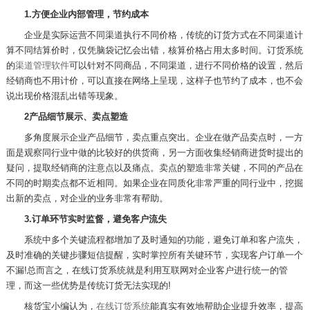
1.
方便企业内部管理，节约成本
企业是实际运营不同渠道执行不同价格，传统的订货方式在不同渠道计
算不同结算价时，仅凭脑袋记忆会出错，核算价格占用太多时间。订货系统
的
渠道管理软件
可以针对不同商品，不同渠道，进行不同价格的设置，然后
经销商也不用计价，可以直接在网络上呈现，这样子也节约了成本，也不会
说出现价格混乱出错等现象。
2
产品细节展示、卖点塑造
多角度展示企业产品细节，卖点重点突出。企业在做产品卖点时，一方
面是观察同行业中做的比较好的供货商，另一方面收集经销商进货时提出的
疑问，提取经销商的注意点以及痛点。卖点的塑造非常关键，不同的产品在
不同的时期卖点都不近相同。如果企业在同质化非常严重的同行业中，挖掘
出新的卖点，对企业的业务非常有帮助。
3.
订单环节实时监督，避免客户流失
系统中多个关键流程都增加了及时通知的功能，避免订单和客户流失，
及时准确的关键步骤短信提醒，实时掌控所有关键环节，实现客户订单一个
不漏
!
总而言之，在线订货系统就是利用互联网对企业客户进行统一的管
理，而这一些优势是传统订货无法实现的
!
核货宝小编认为，
在线订货系统
能真实有效地帮助企业提升效率，提高