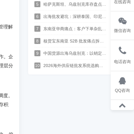
在线咨询
5
哈萨克斯坦、乌兹别克库存盘点太麻烦？这套中俄哈语进销存，广州佛山可上门演示
6
出海批发避坑：深耕泰国、印尼、中亚华商，一套中英泰马来印尼俄哈语供应链系统打通跨境分销
管理解
7
东南亚华商痛点：客户下单杂乱、语言沟通难？多语言 S2B2B 订货系统解决方案
微信咨询
8
核货宝东南亚 S2B 批发痛点拆解--上游供应商对账、供货、履约实现全链路数字化
9
中国货源出海乌兹别克：以销定采中亚供应链落地，批发订单自动转采购、多供应商整单集货方案
作。企
电话咨询
理层分
10
2026海外供应链批发系统选购指南：支持供应商入驻、多语种经销商订货平台推荐
QQ咨询
调度。
存积