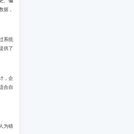
史、偏
数据，
过系统
提供了
计，企
适合自
人为错