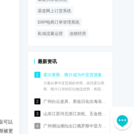
渠道网上订货系统
ERP电商订单管理系统
私域流量运营
连锁经营
最新资讯
1
霍尔果斯、喀什成为中亚货源集散枢纽，核货宝中俄哈乌兹语供应链系统实现国内仓与海外仓数据互通
大量从事中亚贸易的华商，依托霍尔果
斯、喀什口岸的区位物流优势，将国内
丰富货源输往中亚五国市场。物流通道
2
已经打通，数字化能力则决定企业能走
广州白云皮具、美妆日化出海东南亚：核货宝中英泰印尼中英泰印尼语供应链订货系统，实现渠道数字化管控
多远。传统手工台账模式已经跟不上业
务扩张节奏，国内仓、边境中转仓、海
3
山东江苏河北浙江农机、五金抢抓中亚出口机遇，核货宝中俄哈乌兹语S2B2B供应链系统助力批发企业数字化转型
外仓一盘棋管理，多语言团队高效协
业可以
同，是跨境企业降本增效的必经之路。
4
广州潮汕潮玩出口俄罗斯中亚方案：核货宝中俄哈语供应链批发系统赋能玩具行业数字化运营
渐被更