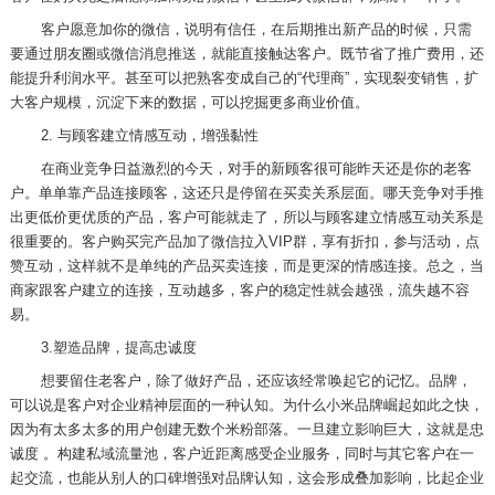
客户愿意加你的微信，说明有信任，在后期推出新产品的时候，只需
要通过朋友圈或微信消息推送，就能直接触达客户。既节省了推广费用，还
能提升利润水平。甚至可以把熟客变成自己的“代理商”，实现裂变销售，扩
大客户规模，沉淀下来的数据，可以挖掘更多商业价值。
2.
与顾客建立情感互动，增强黏性
在商业竞争日益激烈的今天，对手的新顾客很可能昨天还是你的老客
户。单单靠产品连接顾客，这还只是停留在买卖关系层面。哪天竞争对手推
出更低价更优质的产品，客户可能就走了，所以与顾客建立情感互动关系是
很重要的。客户购买完产品加了微信拉入
VIP
群，享有折扣，参与活动，点
赞互动，这样就不是单纯的产品买卖连接，而是更深的情感连接。总之，当
商家跟客户建立的连接，互动越多，客户的稳定性就会越强，流失越不容
易。
3.
塑造品牌，提高忠诚度
想要留住老客户，除了做好产品，还应该经常唤起它的记忆。品牌，
可以说是客户对企业精神层面的一种认知。为什么小米品牌崛起如此之快，
因为有太多太多的用户创建无数个米粉部落。一旦建立影响巨大，这就是忠
诚度 。构建私域流量池，客户近距离感受企业服务，同时与其它客户在一
起交流，也能从别人的口碑增强对品牌认知，这会形成叠加影响，比起企业