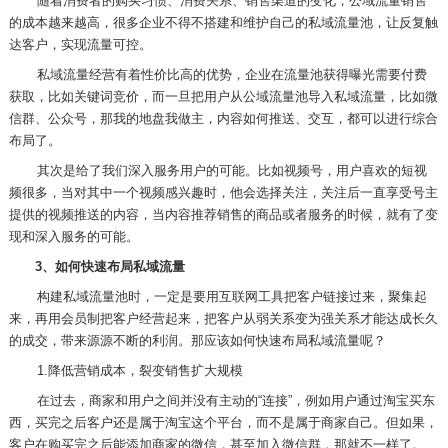
随着消费者的购买习惯、消费关系、销售渠道的变化，公域流量销售
的成本越来越高，很多企业不得不搭建和维护自己的私域流量池，让反复触
达客户，实现流量可控。
私域流量经营有着性价比高的优势，企业在流量池获得曝光需要付费
获取，比如关键词竞价，而一旦把用户从公域流量池导入私域流量，比如微
信群、公众号，那我的地盘我做主，内容如何推送、交互，都可以进行综合
布局了。
其次是给了我们深入服务用户的可能。比如视频号，用户喜欢的短视
频很多，当对其中一个视频感兴趣时，他会选择关注，关注后一直享受号主
提供的视频推送的内容，当内容推荐销售的商品或者服务的时候，就有了变
现和深入服务的可能。
3
、如何快速布局私域流量
构建私域流量池时，一定是要用互联网工具把客户链接过来，聚集起
来，再用会员制把客户经营起来，把客户从弱关系变为强关系才能达成长久
的成交，带来源源不断的利润。那应该如何快速布局私域流量呢？
1.
降低营销成本，裂变销售扩大规模
在过去，商家和用户之间并没有主动的“连接”，例如用户通过淘宝买东
西，买完之后客户还是属于淘宝这个平台，而不是属于商家自己。但如果，
客户在购买完之后能添加商家的微信，甚至加入微信群，那就不一样了。