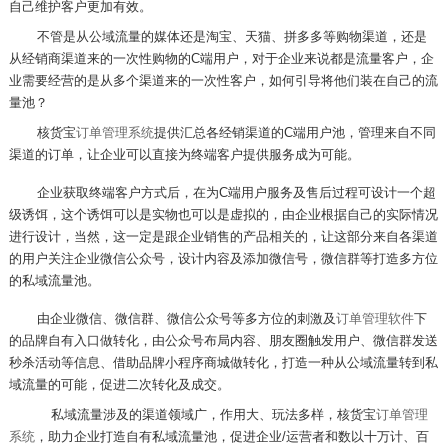
自己维护客户更加有效。
不管是从公域流量的媒体还是淘宝、天猫、拼多多等购物渠道，还是
从经销商渠道来的一次性购物的
C
端用户，对于企业来说都是流量客户，企
业需要经营的是从多个渠道来的一次性客户，如何引导将他们装在自己的流
量池？
核货宝
订单管理系统
提供汇总各经销渠道的
C
端用户池，管理来自不同
渠道的订单，让企业可以直接为终端客户提供服务成为可能。
企业获取终端客户方式后，在为
C
端用户服务及售后过程可设计一个超
级诱饵，这个诱饵可以是实物也可以是虚拟的，由企业根据自己的实际情况
进行设计，当然，这一定是跟企业销售的产品相关的，让这部分来自各渠道
的用户关注企业微信公众号，设计内容及添加微信号，微信群等打造多方位
的私域流量池。
由企业微信、微信群、微信公众号等多方位的刺激及
订单管理软件
下
的品牌自有入口做转化，由公众号布局内容、朋友圈触发用户、微信群发送
秒杀活动等信息、借助品牌小程序商城做转化，打造一种从公域流量转到私
域流量的可能，促进二次转化及成交。
私域流量涉及的渠道领域广，作用大、玩法多样，核货宝
订单管理
系统
，助力企业打造自有私域流量池，促进企业
/
运营者和数以十万计、百