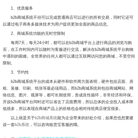
1、优质服务
b2b商城系统不但可以完成普通商店可以进行的所有交易，同时它还可
以通过电子商务多媒体技术为用户提供更加全面的商品信息。
2、商城系统功能的无时空限制
每周7天，每天24小时，都可以在b2b商城平台上进行商品的浏览与购
买，在工作时间内可以随时与客服进行交流，解决在b2b商城系统平台购物
中遇到的困难。全世界的任何人都可以通过互联网访问您的商城，不受空间
限制。
3、节约性
b2b商城系统平台的成本从硬件和软件两方面表明，硬件包括店面、房
租、装修、印刷、纸张等最必须用品，而b2b商城系统则包括商城网站、网
络信息、图片、视屏等，都可长期使用，形成良性循环，非常经济和环保。
开设b2b商城平台同时还可以省去了店面费用，所以总体的企业投入成本降
低很多，所以表现在商城产品上的价格也会相对传统商店便宜很多。
以上就是关于
b2b商城系统
能为企业带来的好处介绍，如果您也想要建
设一套
b2b系统
，可以咨询核货宝客服的哦。