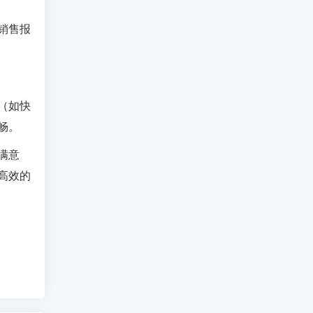
销售报
（如快
畅。
满意
高效的