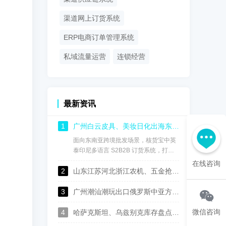
渠道网上订货系统
ERP电商订单管理系统
私域流量运营
连锁经营
最新资讯
1
广州白云皮具、美妆日化出海东南亚：核货宝中英泰印尼中英泰印尼语供应链订货系统，实现渠道数字化管控
面向东南亚跨境批发场景，核货宝中英
泰印尼多语言 S2B2B 订货系统，打通
国内总部、海外仓、海外经销商全链
在线咨询
2
路，用一套系统完成多语言协同、进销
山东江苏河北浙江农机、五金抢抓中亚出口机遇，核货宝中俄哈乌兹语S2B2B供应链系统助力批发企业数字化转型
存管理、经销商权限管控、线上自主订
货、跨境财务对账，成为白云皮具、美
3
广州潮汕潮玩出口俄罗斯中亚方案：核货宝中俄哈语供应链批发系统赋能玩具行业数字化运营
妆日化商家深耕东盟市场的数字化基础
设施。
微信咨询
4
哈萨克斯坦、乌兹别克库存盘点太麻烦？这套中俄哈语进销存，广州佛山可上门演示