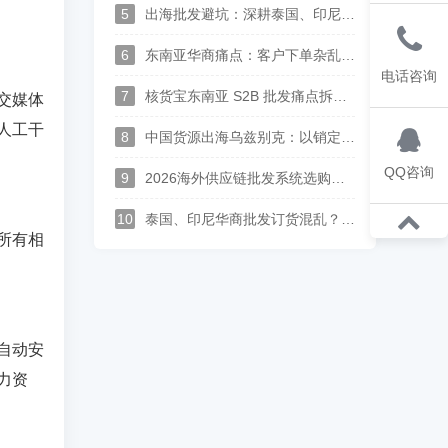
5
出海批发避坑：深耕泰国、印尼、中亚华商，一套中英泰马来印尼俄哈语供应链系统打通跨境分销
6
东南亚华商痛点：客户下单杂乱、语言沟通难？多语言 S2B2B 订货系统解决方案
电话咨询
7
核货宝东南亚 S2B 批发痛点拆解--上游供应商对账、供货、履约实现全链路数字化
交媒体
人工干
8
中国货源出海乌兹别克：以销定采中亚供应链落地，批发订单自动转采购、多供应商整单集货方案
QQ咨询
9
2026海外供应链批发系统选购指南：支持供应商入驻、多语种经销商订货平台推荐
10
泰国、印尼华商批发订货混乱？广州本地化进销存，一站式搞定跨境分销
所有相
自动安
力资