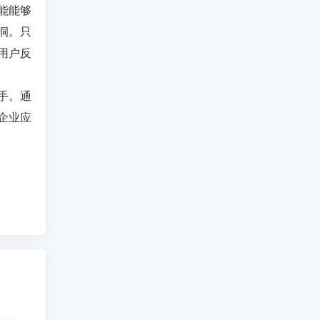
能能够
洞。只
用户反
手。通
企业应