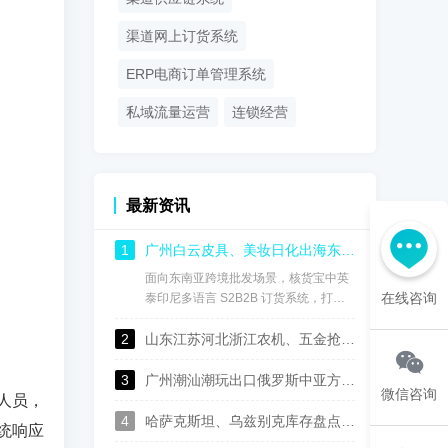
渠道网上订货系统
ERP电商订单管理系统
私域流量运营
连锁经营
最新资讯
1
广州白云皮具、美妆日化出海东南亚：核货宝中英泰印尼中英泰印尼语供应链订货系统，实现渠道数字化管控
面向东南亚跨境批发场景，核货宝中英
在线咨询
泰印尼多语言 S2B2B 订货系统，打通
国内总部、海外仓、海外经销商全链
2
路，用一套系统完成多语言协同、进销
山东江苏河北浙江农机、五金抢抓中亚出口机遇，核货宝中俄哈乌兹语S2B2B供应链系统助力批发企业数字化转型
存管理、经销商权限管控、线上自主订
货、跨境财务对账，成为白云皮具、美
3
广州潮汕潮玩出口俄罗斯中亚方案：核货宝中俄哈语供应链批发系统赋能玩具行业数字化运营
微信咨询
人员，
妆日化商家深耕东盟市场的数字化基础
设施。
4
哈萨克斯坦、乌兹别克库存盘点太麻烦？这套中俄哈语进销存，广州佛山可上门演示
统响应