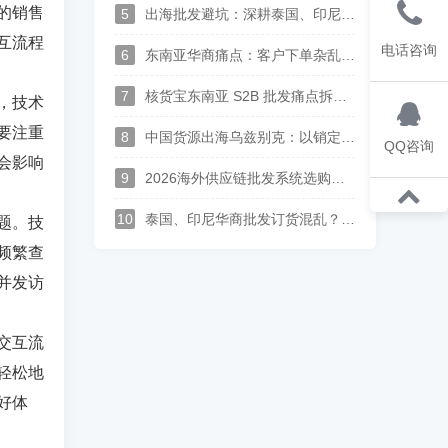
的销售
5
出海批发避坑：深耕泰国、印尼、中亚华商，一套中英泰马来印尼俄哈语供应链系统打通跨境分销
互流程
电话咨询
6
东南亚华商痛点：客户下单杂乱、语言沟通难？多语言 S2B2B 订货系统解决方案
7
核货宝东南亚 S2B 批发痛点拆解--上游供应商对账、供货、履约实现全链路数字化
，技术
要注重
8
中国货源出海乌兹别克：以销定采中亚供应链落地，批发订单自动转采购、多供应商整单集货方案
QQ咨询
会影响
9
2026海外供应链批发系统选购指南：支持供应商入驻、多语种经销商订货平台推荐
10
泰国、印尼华商批发订货混乱？广州本地化进销存，一站式搞定跨境分销
题。技
频繁查
并发访
交互流
轻松地
好体