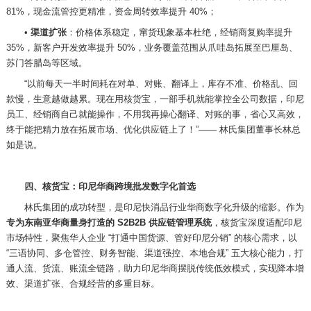
81%，现金流管控更精准，资金周转效率提升 40%；
•
渠道扩张
：价格体系稳定，窜货现象基本杜绝，经销商复购率提升
35%，新客户开发效率提升 50%，业务覆盖范围从爪哇岛拓展至巴厘岛、
苏门答腊岛等区域。
“以前每天一半时间耗在对单、对账、翻译上，库存不准、价格乱、回
款慢，生意越做越累。现在用核货宝，一部手机就能掌控全公司数据，印尼
员工、经销商自己就能操作，不用我再操心翻译、对账的事，省心又高效，
终于能把精力放在拓展市场、优化供应链上了！”—— 林氏集团董事长林总
如是说。
四、核货宝：印尼华商跨境批发数字化首选
林氏集团的成功转型，是印尼快消品行业华商数字化升级的缩影。作为
专为东南亚华商量身打造的
S2B2B 供应链管理系统
，核货宝深度适配印尼
市场特性，聚焦华人企业
“打通中国货源、管好印尼分销” 的核心需求，以
“三语协同、多仓管控、财务智能、渠道强控、本地合规” 五大核心能力，打
通人流、货流、账流全链路，助力印尼华商摆脱传统低效模式，实现降本增
效、渠道扩张、合规经营的多重目标。