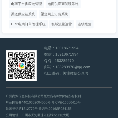
电商平台供应链管理
电商供应商管理系统
渠道供应链系统
渠道网上订货系统
ERP电商订单管理系统
私域流量运营
连锁经营
电话：
15918671994
微信：
15918671994
Q Q：
153289970
邮箱：
153289970@qq.com
扫二维码，关注微信公众号
广州商淘信息科技有限公司版权所有©并保留所有权利
粤公网安备44010602004506号
粤ICP备16056415号
软著登记第1212772号 登记号:2016SR034155
公司地址：广州市天河区珠江新城珠江城大厦