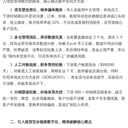
入传统管理模式的困境，核心痛点集中在四大方面：
1.
语言壁垒突出，错单漏单频发
：华人老板用中文管理，本地员工、
下游经销商以印尼语沟通，订单、价格、账期等信息依赖微信直译或口头转
述，歧义频发，每月错单率超
12%，不仅造成直接利润损失，还导致核心
客户流失。
2.
多仓管理混乱，库存数据失真
：业务覆盖雅加达
3 个仓、泗水 1 个
仓，跨岛运营导致库存数据分散，依赖 Excel 手工记账，数据不同步问题
严重。旺季缺货、淡季积压轮番上演，库存周转率低，资金占用严重，常出
现 “国内有货发不出、印尼有单供不上” 的尴尬局面。
3.
人工对账低效，财务管控松散
：下游客户账期混杂（
30/60/90
天），对账需人工熬夜核算，周期长达 7 天，效率极低且易出错。同时，
印尼本地支付方式多样（DOKU/OVO），资金流与业务流脱节，应收应付
不清晰，坏账率居高不下。
4.
分销渠道松散，价格体系失控
：下游
800 + 经销商层级复杂，缺乏
统一管控，窜货、乱价现象频发。客户分级不清晰，老客户无专属优惠、新
客户开发困难，复购率持续偏低，渠道扩张陷入停滞。
二、引入核货宝全链路数字化，精准破解核心痛点