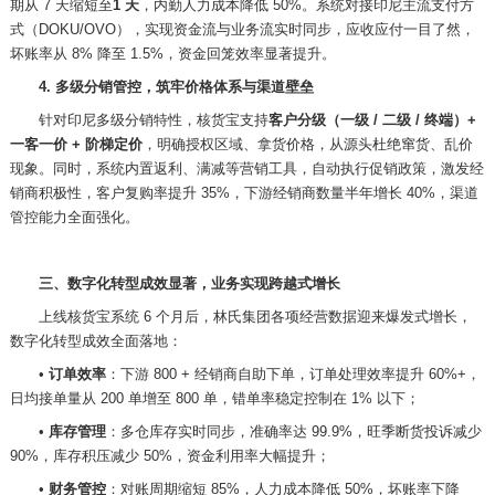
期从 7 天缩短至
1 天
，内勤人力成本降低
50%。系统对接印尼主流支付方
式（DOKU/OVO），实现资金流与业务流实时同步，应收应付一目了然，
坏账率从 8% 降至 1.5%，资金回笼效率显著提升。
4. 多级分销管控，筑牢价格体系与渠道壁垒
针对印尼多级分销特性，核货宝支持
客户分级（一级
/ 二级 / 终端）+
一客一价 + 阶梯定价
，明确授权区域、拿货价格，从源头杜绝窜货、乱价
现象。同时，系统内置返利、满减等营销工具，自动执行促销政策，激发经
销商积极性，客户复购率提升
35%，下游经销商数量半年增长 40%，渠道
管控能力全面强化。
三、数字化转型成效显著，业务实现跨越式增长
上线核货宝系统
6 个月后，林氏集团各项经营数据迎来爆发式增长，
数字化转型成效全面落地：
•
订单效率
：下游
800 + 经销商自助下单，订单处理效率提升 60%+，
日均接单量从 200 单增至 800 单，错单率稳定控制在 1% 以下；
•
库存管理
：多仓库存实时同步，准确率达
99.9%，旺季断货投诉减少
90%，库存积压减少 50%，资金利用率大幅提升；
•
财务管控
：对账周期缩短
85%，人力成本降低 50%，坏账率下降