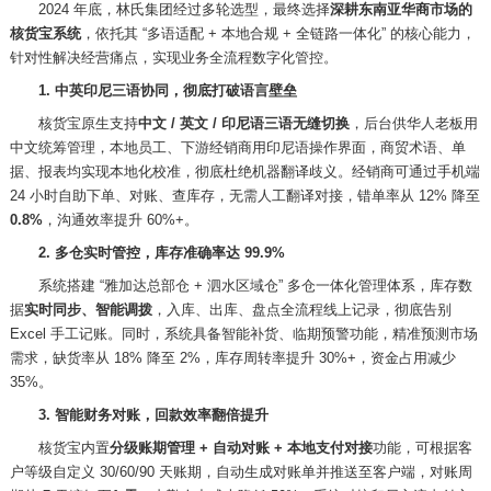
2024 年底，林氏集团经过多轮选型，最终选择
深耕东南亚华商市场的
核货宝系统
，依托其
“多语适配 + 本地合规 + 全链路一体化” 的核心能力，
针对性解决经营痛点，实现业务全流程数字化管控。
1. 中英印尼三语协同，彻底打破语言壁垒
核货宝原生支持
中文
/ 英文 / 印尼语三语无缝切换
，后台供华人老板用
中文统筹管理，本地员工、下游经销商用印尼语操作界面，商贸术语、单
据、报表均实现本地化校准，彻底杜绝机器翻译歧义。经销商可通过手机端
24 小时自助下单、对账、查库存，无需人工翻译对接，错单率从 12% 降至
0.8%
，沟通效率提升
60%+。
2. 多仓实时管控，库存准确率达 99.9%
系统搭建
“雅加达总部仓 + 泗水区域仓” 多仓一体化管理体系，库存数
据
实时同步、智能调拨
，入库、出库、盘点全流程线上记录，彻底告别
Excel 手工记账。同时，系统具备智能补货、临期预警功能，精准预测市场
需求，缺货率从 18% 降至 2%，库存周转率提升 30%+，资金占用减少
35%。
3. 智能财务对账，回款效率翻倍提升
核货宝内置
分级账期管理
+ 自动对账 + 本地支付对接
功能，可根据客
户等级自定义
30/60/90 天账期，自动生成对账单并推送至客户端，对账周