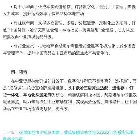
•
对中小华商：低成本实现进销存、订货数字化，告别手工管理，降低
人力成本，提升运营效率，快速站稳本地市场。
•
对规模华商：支撑多仓管理、多客户分层运营、定制化业务拓展，打
通
“中国货源→哈萨克斯坦仓储→本地批发→跨境辐射” 全链路，助力从区
域批发向中亚跨境贸易升级。
•
对行业生态：推动哈萨克斯坦华商批发行业数字化标准化，减少语言
与管理壁垒，提升中国商品在中亚市场的流通效率与竞争力。
四、结语
在中亚贸易持续升温的背景下，数字化转型已不是华商的
“选择题”，而
是 “必修课”。核货宝哈萨克斯坦版，以
中俄哈三语原生适配、进销存
+ 订
货一体化、本地化深度定制
为核心，精准破解阿拉木图、阿斯塔纳华商批发
流通痛点，助力华商抓住中亚市场红利，实现高效运营、持续增长，让中国
商品在中亚市场流通更顺畅、更高效。
上一篇：
破局印尼快消批发困局，林氏集团凭核货宝S2B2B订货系统实现
数字化飞跃