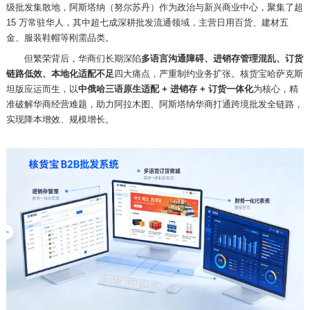
级批发集散地，阿斯塔纳（努尔苏丹）作为政治与新兴商业中心，聚集了超
15 万常驻华人，其中超七成深耕批发流通领域，主营日用百货、建材五
金、服装鞋帽等刚需品类。
但繁荣背后，华商们长期深陷
多语言沟通障碍、进销存管理混乱、订货
链路低效、本地化适配不足
四大痛点，严重制约业务扩张。核货宝哈萨克斯
坦版应运而生，以
中俄哈三语原生适配
+ 进销存 + 订货一体化
为核心，精
准破解华商经营难题，助力阿拉木图、阿斯塔纳华商打通跨境批发全链路，
实现降本增效、规模增长。