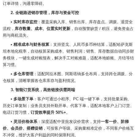
订单详情，沟通零障碍。
2. 全链路进销存管理，库存与资金可控
•
实时库存监控
：覆盖采购入库、销售出库、库存盘点、调拨、退货全
流程，
库存数量、成本、位置实时更新
，自动预警缺货
/ 积压，避免资金占
用与商机流失。
•
精准成本与财务核算
：支持坚戈、人民币多币种结算，适配哈萨克斯
坦本地化税率，自动核算采购成本、销售利润；销售、库存数据自动同步财
务模块，一键生成对账报表，解决手工对账难题，适配本地赊账、月结等结
算习惯。
•
多仓库管理
：适配阿拉木图、阿斯塔纳多仓布局，支持跨仓调拨、分
仓核算，清晰掌握各仓库库存与盈利情况。
3. 智能订货系统，高效链接供需两端
•
多场景下单
：客户可通过小程序、
PC 端一键下单，支持批量采购、
历史订单复制；业务员支持外勤开单、代客下单，适配本地客户上门订货、
电话订货习惯，
订货效率提升
50%+
。
•
灵活价格体系
：深度适配中亚批发议价需求，支持
一客一价、阶梯
价、会员价、搭赠促销
，可按客户等级、采购量精准定价，不同客户价格互
不冲突，维护大客户利益的同时保障利润。