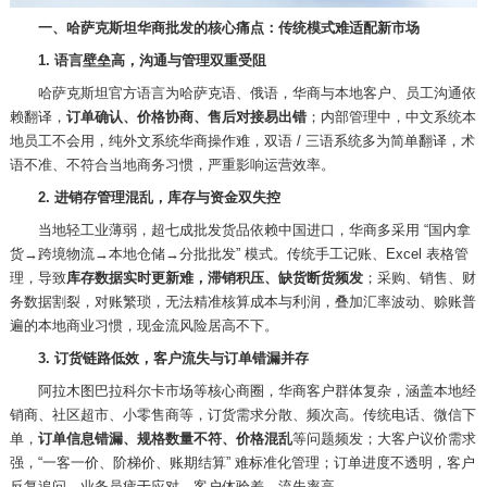
一、哈萨克斯坦华商批发的核心痛点：传统模式难适配新市场
1. 语言壁垒高，沟通与管理双重受阻
哈萨克斯坦官方语言为哈萨克语、俄语，华商与本地客户、员工沟通依
赖翻译，
订单确认、价格协商、售后对接易出错
；内部管理中，中文系统本
地员工不会用，纯外文系统华商操作难，双语
/ 三语系统多为简单翻译，术
语不准、不符合当地商务习惯，严重影响运营效率。
2. 进销存管理混乱，库存与资金双失控
当地轻工业薄弱，超七成批发货品依赖中国进口，华商多采用
“国内拿
货→跨境物流→本地仓储→分批批发” 模式。传统手工记账、Excel 表格管
理，导致
库存数据实时更新难，滞销积压、缺货断货频发
；采购、销售、财
务数据割裂，对账繁琐，无法精准核算成本与利润，叠加汇率波动、赊账普
遍的本地商业习惯，现金流风险居高不下。
3. 订货链路低效，客户流失与订单错漏并存
阿拉木图巴拉科尔卡市场等核心商圈，华商客户群体复杂，涵盖本地经
销商、社区超市、小零售商等，订货需求分散、频次高。传统电话、微信下
单，
订单信息错漏、规格数量不符、价格混乱
等问题频发；大客户议价需求
强，
“一客一价、阶梯价、账期结算” 难标准化管理；订单进度不透明，客户
反复追问，业务员疲于应对，客户体验差、流失率高。