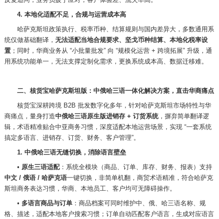
4. 本地化适配不足，合规与运营成本高
哈萨克斯坦政策执行、税率币种、结算规则与国内差异大，多数通用系
统仅做基础翻译，
无法适配当地合规要求、坚戈币种结算、本地化税率设
置
；同时，华商业务从
“小批量批发” 向 “规模化运营 + 跨境拓展” 升级，通
用系统功能单一，无法支撑定制化需求，更换系统成本高、数据迁移难。
二、核货宝哈萨克斯坦版：中俄哈三语一体化解决方案，直击华商痛点
核货宝深耕跨境
B2B 批发数字化多年，针对哈萨克斯坦市场特性与华
商痛点，量身打造
中俄哈三语原生版进销存
+ 订货系统
，摒弃简单翻译逻
辑，术语精准贴合中亚商务习惯，深度适配本地运营场景，实现
“一套系统
搞定多语言、进销存、订货、财务、客户管理”。
1. 中俄哈三语无缝切换，消除语言壁垒
•
原生三语适配
：系统全模块（商品、订单、库存、财务、报表）支持
中文
/ 俄语 / 哈萨克语
一键切换，非简单机翻，商贸术语精准，符合哈萨克
斯坦商务表达习惯，华商、本地员工、客户均可无障碍操作。
•
多语言商品与订单
：商品档案可同时维护中、俄、哈三语名称、规
格、描述，适配本地客户搜索习惯；订单自动匹配客户语言，生成对应语言