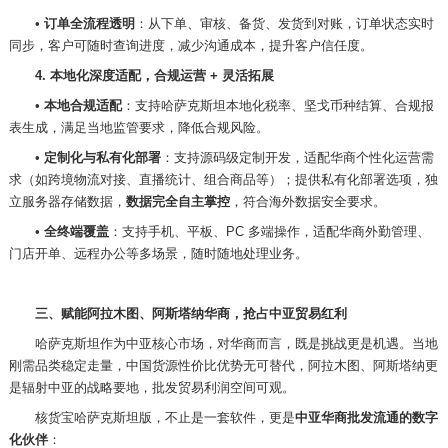
•
订单全流程透明
：从下单、审核、备货、发货到对账，订单状态实时
同步，客户可随时查询进度，减少沟通成本，提升客户信任度。
4. 本地化深度适配，合规运营 + 灵活拓展
•
本地合规适配
：支持哈萨克斯坦本地化税率、坚戈币种结算、合规报
表生成，满足当地监管要求，降低合规风险。
•
定制化与私有化部署
：支持源码级定制开发，适配华商个性化运营需
求（如跨境物流对接、直播统计、组合商品等）；提供私有化部署选项，独
立服务器存储数据，
数据完全自主掌控
，符合海外数据安全要求。
•
全终端覆盖
：支持手机、平板、
PC 多端操作，适配华商外勤管理、
门店开单、远程办公等多场景，随时随地处理业务。
三、赋能阿拉木图、阿斯塔纳华商，抢占中亚贸易红利
哈萨克斯坦作为中亚核心市场，对华商而言，既是挑战更是机遇。当地
刚需品类稳定走量，中国货源性价比优势无可替代，阿拉木图、阿斯塔纳更
是辐射中亚的战略要地，批发贸易利润空间可观。
核货宝哈萨克斯坦版，不止是一套软件，更是
中亚华商批发流通的数字
化伙伴
：